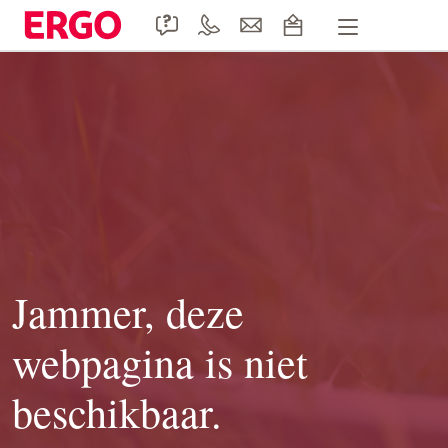
Handige formulieren
Product informatie
Doccle
Duurzaamheid
Contact
Jammer, deze
webpagina is niet
beschikbaar.