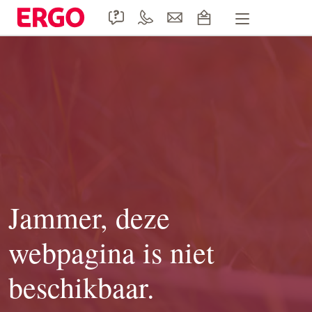
Handige formulieren
Product informatie
Doccle
Duurzaamheid
Contact
Jammer, deze
webpagina is niet
beschikbaar.