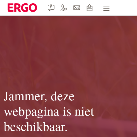
Handige formulieren
Product informatie
Doccle
Duurzaamheid
Contact
Jammer, deze
webpagina is niet
beschikbaar.