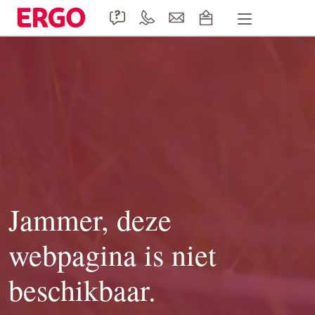
Handige formulieren
Product informatie
Doccle
Duurzaamheid
Contact
Jammer, deze
webpagina is niet
beschikbaar.