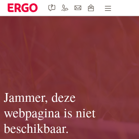
Handige formulieren
Product informatie
Doccle
Duurzaamheid
Contact
Jammer, deze
webpagina is niet
beschikbaar.